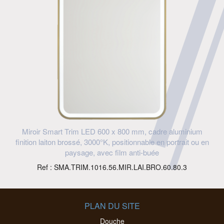
Miroir Smart Trim LED 600 x 800 mm, cadre aluminium
finition laiton brossé, 3000°K, positionnable en portrait ou en
paysage, avec film anti-buée
Ref : SMA.TRIM.1016.56.MIR.LAI.BRO.60.80.3
PLAN DU SITE
Douche