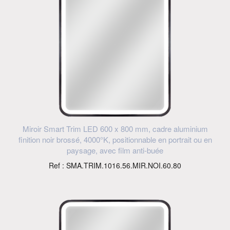
Miroir Smart Trim LED 600 x 800 mm, cadre aluminium
finition noir brossé, 4000°K, positionnable en portrait ou en
paysage, avec film anti-buée
Ref : SMA.TRIM.1016.56.MIR.NOI.60.80