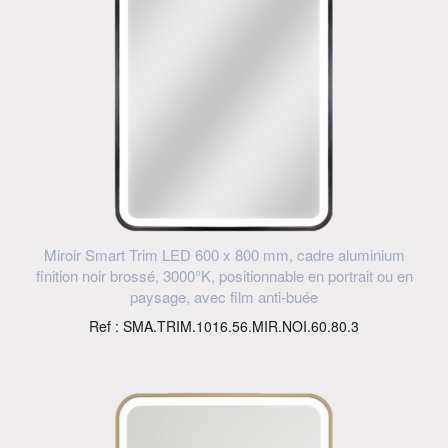
Miroir Smart Trim LED 600 x 800 mm, cadre aluminium
finition noir brossé, 3000°K, positionnable en portrait ou en
paysage, avec film anti-buée
Ref : SMA.TRIM.1016.56.MIR.NOI.60.80.3