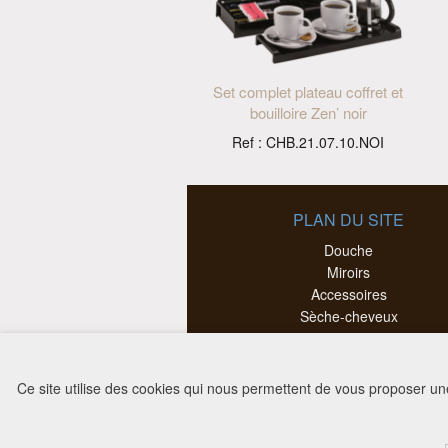
Set complet plateau coffret et
bouilloire Zen’ noir
Ref : CHB.21.07.10.NOI
PLAN DU SITE
Douche
Miroirs
Accessoires
Sèche-cheveux
Compléments
Chambre
Sécurité PMR
Ce site utilise des cookies qui nous permettent de vous proposer u