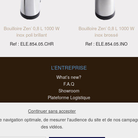
Bouilloire Zen’ 0,8 L 1000 W
Bouilloire Zen’ 0,8 L 1000 W
inox poli brillant
inox brossé
Ref : ELE.854.05.CHR
Ref : ELE.854.05.INO
L’ENTREPRISE
What’s new?
F.A.Q
Showroom
Plateforme Logistique
Bureau d’Etude et Mise en Oeuvre
Continuer sans accepter
CGV
Mentions légales
ne navigation optimale, de mesurer l'audience du site et de nos camp
des vidéos.