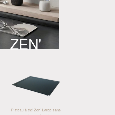
ZEN'
Plateau à thé Zen’ Large sans