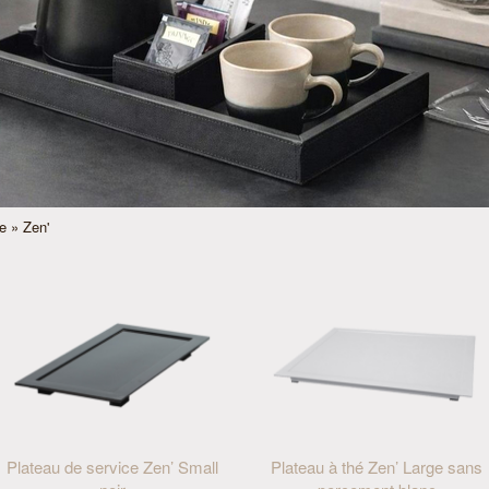
e
» Zen'
Plateau de service Zen’ Small
Plateau à thé Zen’ Large sans