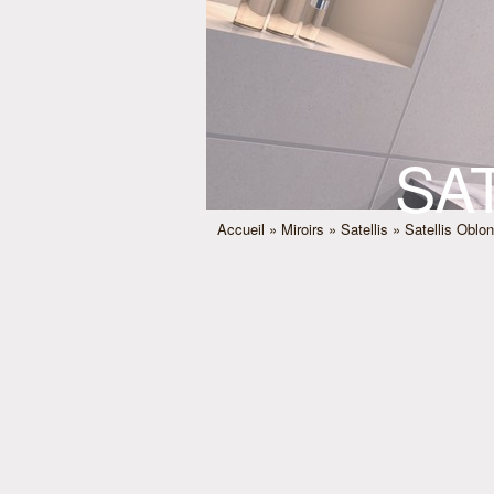
SA
Accueil
»
Miroirs
»
Satellis
» Satellis Oblo