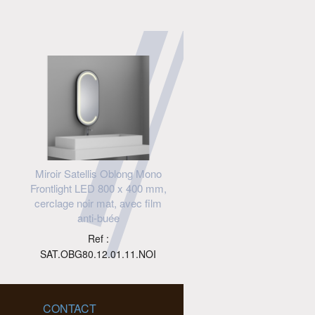
Miroir Satellis Oblong Mono
Frontlight LED 800 x 400 mm,
cerclage noir mat, avec film
anti-buée
Ref :
SAT.OBG80.12.01.11.NOI
CONTACT