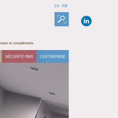
FR
EN
heveux et compléments.
SÉCURITÉ PMR
L’ENTREPRISE