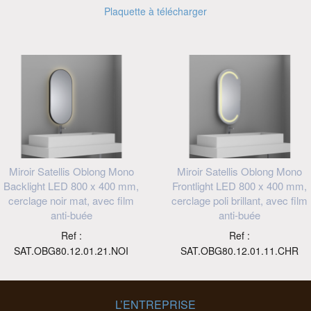
Plaquette à télécharger
Miroir Satellis Oblong Mono
Miroir Satellis Oblong Mono
Backlight LED 800 x 400 mm,
Frontlight LED 800 x 400 mm,
cerclage noir mat, avec film
cerclage poli brillant, avec film
anti-buée
anti-buée
Ref :
Ref :
SAT.OBG80.12.01.21.NOI
SAT.OBG80.12.01.11.CHR
L’ENTREPRISE