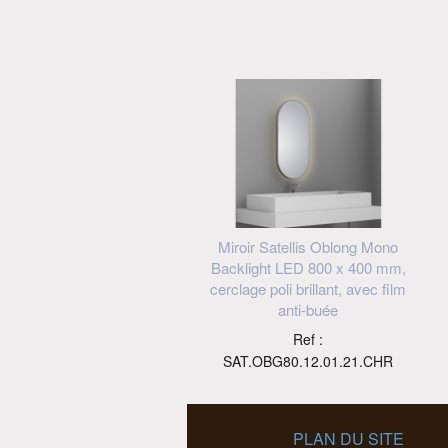
Miroir Satellis Oblong Mono
Backlight LED 800 x 400 mm,
cerclage poli brillant, avec film
anti-buée
Ref :
SAT.OBG80.12.01.21.CHR
PLAN DU SITE