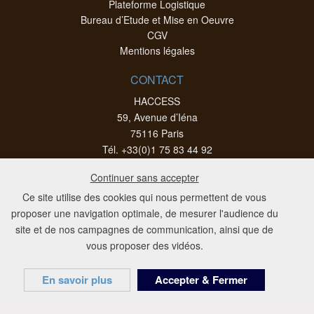
Plateforme Logistique
Bureau d’Etude et Mise en Oeuvre
CGV
Mentions légales
CONTACT
HACCESS
59, Avenue d’Iéna
75116 Paris
Tél. +33(0)1 75 83 44 92
Nous contacter par e-mail
Continuer sans accepter
Paramètre des cookies
Ce site utilise des cookies qui nous permettent de vous
proposer une navigation optimale, de mesurer l'audience du
site et de nos campagnes de communication, ainsi que de
vous proposer des vidéos.
En savoir plus
Accepter & Fermer
HACCESS SAS • SAS au capital de 80.000 € • Responsable : Jean-Luc Ponzo •
Siège Social : 59 Avenue d’Iéna • 75116 Paris • FRANCE • Téléphone : +33
(0)1.75.83.44.92