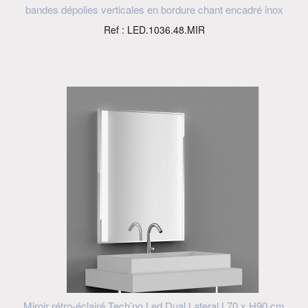
bandes dépolies verticales en bordure chant encadré inox
Ref : LED.1036.48.MIR
Miroir rétro-éclairé Tech’no Led Dual Lateral L70 x H90 cm