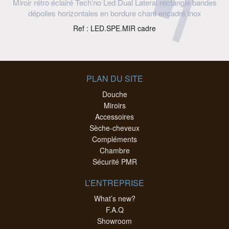
Miroir rétro éclairé Tech’no Led Dual Lateral rectangle bandes
dépolies horizontales en bordure chant encadré inox
Ref : LED.SPE.MIR cadre
PLAN DU SITE
Douche
Miroirs
Accessoires
Sèche-cheveux
Compléments
Chambre
Sécurité PMR
L’ENTREPRISE
What’s new?
F.A.Q
Showroom