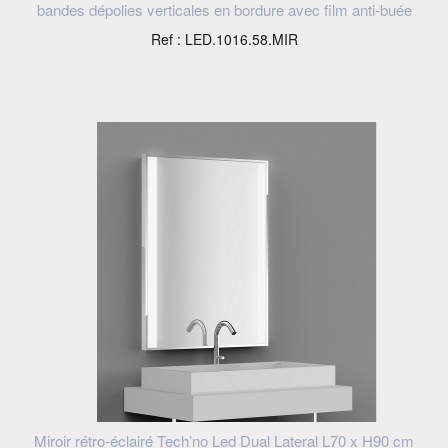
bandes dépolies verticales en bordure avec film anti-buée
Ref : LED.1016.58.MIR
Miroir rétro-éclairé Tech’no Led Dual Lateral L70 x H90 cm