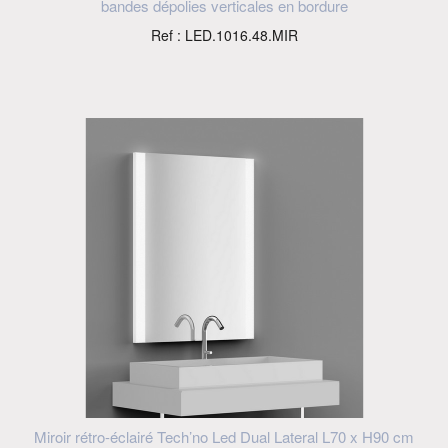
bandes dépolies verticales en bordure
Ref : LED.1016.48.MIR
Miroir rétro-éclairé Tech’no Led Dual Lateral L70 x H90 cm