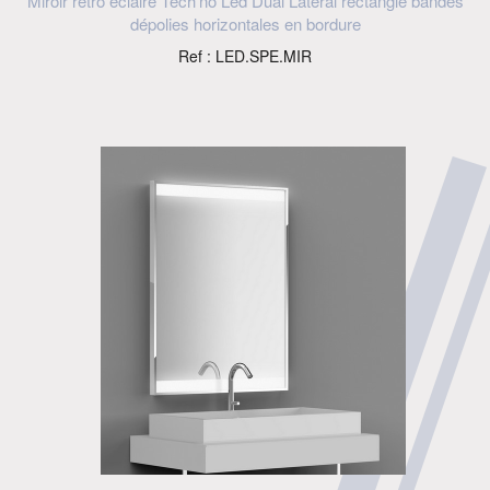
Miroir rétro éclairé Tech’no Led Dual Lateral rectangle bandes
dépolies horizontales en bordure
Ref : LED.SPE.MIR