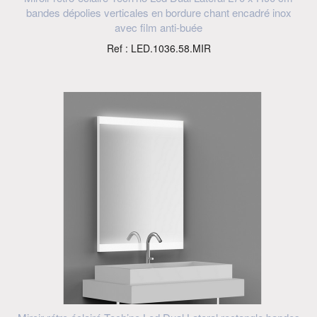
bandes dépolies verticales en bordure chant encadré inox
avec film anti-buée
Ref : LED.1036.58.MIR