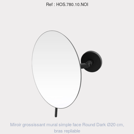
Ref : HOS.780.10.NOI
Miroir grossissant mural simple face Round Dark Ø20 cm,
bras repliable