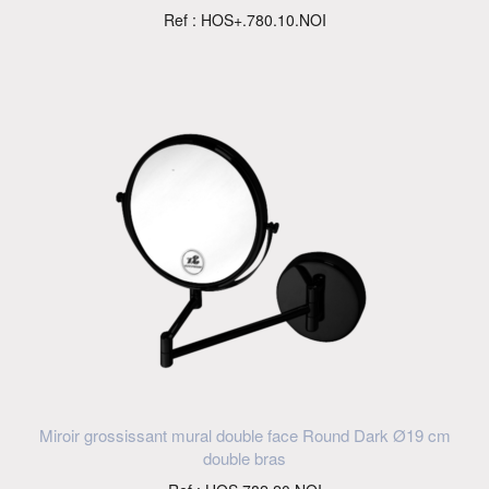
Ref : HOS+.780.10.NOI
Miroir grossissant mural double face Round Dark Ø19 cm
double bras