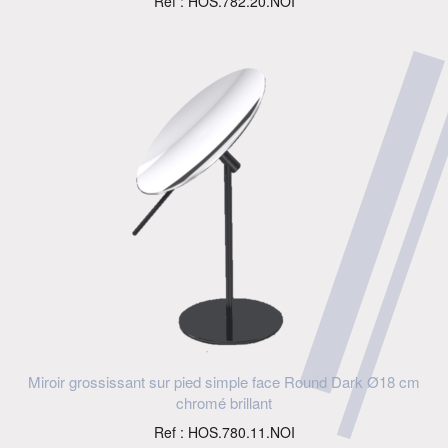
Ref : HOS.782.20.NOI
Miroir grossissant sur pied simple face Round Dark Ø18 cm
chromé brillant
Ref : HOS.780.11.NOI