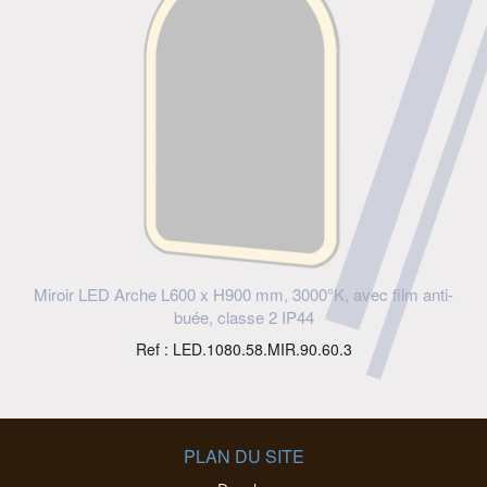
Miroir LED Arche L600 x H900 mm, 3000°K, avec film anti-
buée, classe 2 IP44
Ref : LED.1080.58.MIR.90.60.3
PLAN DU SITE